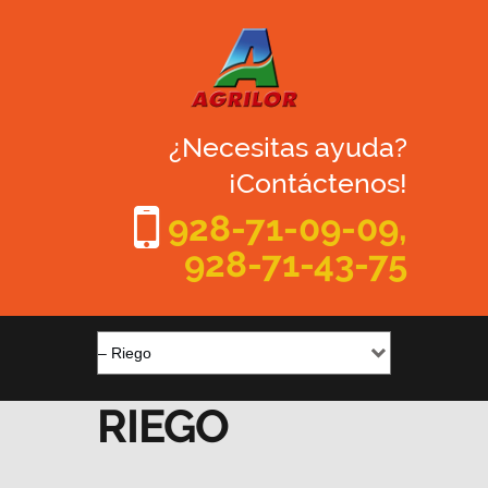
¿Necesitas ayuda?
¡Contáctenos!
928-71-09-09,
928-71-43-75
RIEGO