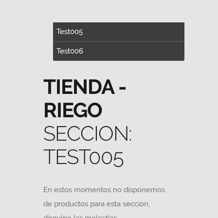
Test005
Test006
TIENDA -
RIEGO
SECCION:
TEST005
En estos momentos no disponemos
de productos para esta seccion,