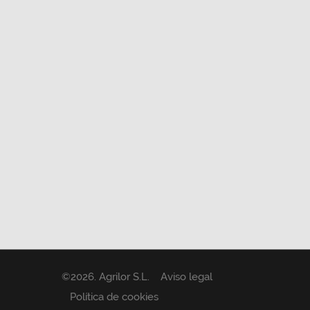
©
2026
. Agrilor S.L.
Aviso legal
Política de cookies